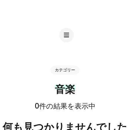
コ
ン
JIRO DEZIGN
テ
ン
ツ
へ
ス
カテゴリー
キ
音楽
ッ
プ
0件の結果を表示中
(Enter
を
何も見つかりませんでした