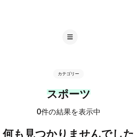
コ
ン
JIRO DEZIGN
テ
ン
ツ
へ
ス
カテゴリー
キ
スポーツ
ッ
プ
0件の結果を表示中
(Enter
を
何も見つかりませんでした